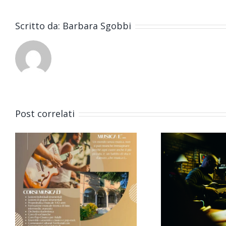
Scritto da:
Barbara Sgobbi
W
Post correlati
Workshop:
Music
Tecniche di
e c
ripresa e
del
registrazione
m
audio “SELF-