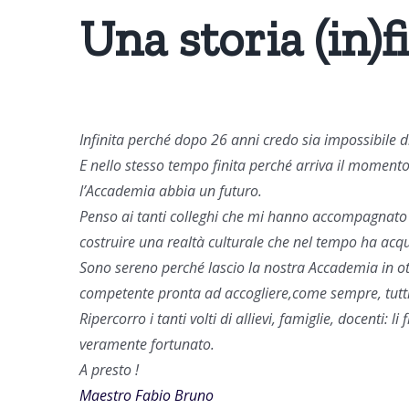
Una storia (in)f
Infinita perché dopo 26 anni credo sia impossibile 
E nello stesso tempo finita perché arriva il moment
l’Accademia
abbia un futuro.
Penso ai tanti colleghi che mi hanno accompagnato i
costruire una realtà culturale che nel tempo ha acqui
Sono sereno perché lascio la nostra Accademia in ot
competente pronta ad accogliere,come sempre, tutti co
R
ipercorro i tanti volti di allievi, famiglie, docenti:
l
i 
veramente fortunato.
A
presto !
Maestro Fabio Bruno