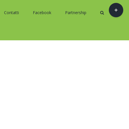
Toggle
Contatti
Facebook
Partnership
area
barra
scorrevo