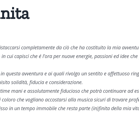
inita
distaccarsi completamente da ciò che ha costituito la mia avvent
o
in cui
capisci che é l’ora per nuove energie, passioni ed idee c
n questa avventura e ai quali rivolgo un sentito e affettuoso ri
sito solidità, fiducia e considerazione.
time mani e assolutamente fiducioso che potrà continuare ad ess
loro che vogliano accostarsi alla musica sicuri di trovare profess
fisso in un tempo immobile che
rest
a parte (in)finita della mia vi