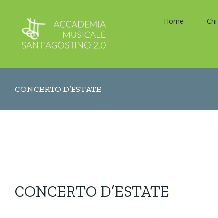
per:
Salta
al
Home
Chi
contenuto
CONCERTO D’ESTATE
CONCERTO D’ESTATE