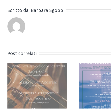
Scritto da:
Barbara Sgobbi
Post correlati
18 Giugno in
Concerto sul
M
lago a
T
o
Travedona
Mo
Monate